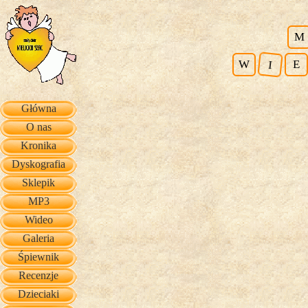
M
W
E
I
Główna
O nas
Kronika
Dyskografia
Sklepik
MP3
Wideo
Galeria
Śpiewnik
Recenzje
Dzieciaki