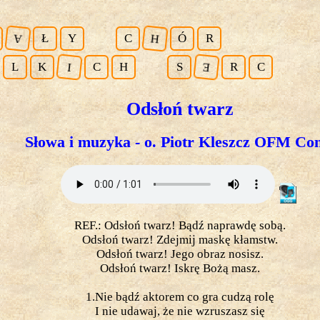
Ł
Y
C
Ó
R
A
H
L
K
C
H
S
R
C
E
I
Odsłoń twarz
Słowa i muzyka - o. Piotr Kleszcz OFM Con
REF.: Odsłoń twarz! Bądź naprawdę sobą.
Odsłoń twarz! Zdejmij maskę kłamstw.
Odsłoń twarz! Jego obraz nosisz.
Odsłoń twarz! Iskrę Bożą masz.
1.Nie bądź aktorem co gra cudzą rolę
I nie udawaj, że nie wzruszasz się