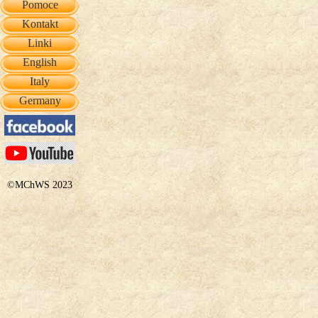
Pomoce
Kontakt
Linki
English
Italy
Germany
©MChWS 2023